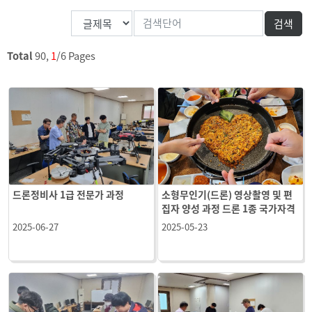
Total
90,
1
/6 Pages
드론정비사 1급 전문가 과정
소형무인기(드론) 영상촬영 및 편
집자 양성 과정 드론 1종 국가자격
시험 뒷풀이
2025-06-27
2025-05-23