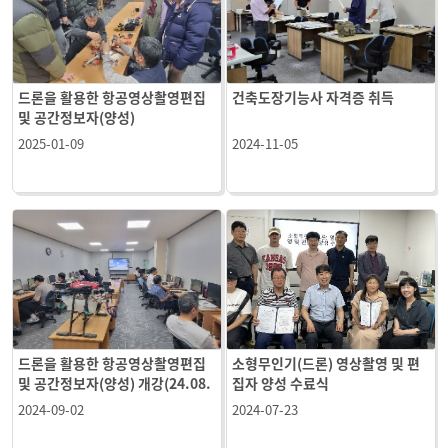
드론을 활용한 항공영상촬영편집
건축도장기능사 자격증 취득
및 공간정보자(양성)
2025-01-09
2024-11-05
드론을 활용한 항공영상촬영편집
소형무인기(드론) 영상촬영 및 편
및 공간정보자(양성) 개강(24.08.
집자 양성 수료식
23.)
2024-09-02
2024-07-23