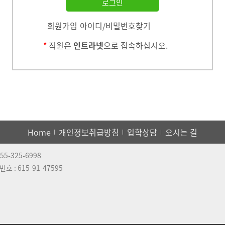
회원가입
아이디/비밀번호찾기
*
직원은
인트라넷
으로 접속하십시오.
Home
개인정보취급방침
입학상담
오시는 길
55-325-6998
번호 :
615-91-47595