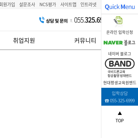
회원가입
설문조사
NCS평가
사이트맵
인트라넷
온라인 입학신청
취업지원
커뮤니티
네이버 블로그
현대평생교육원밴드
입학상담
☎ 055-325-6999
▲
TOP