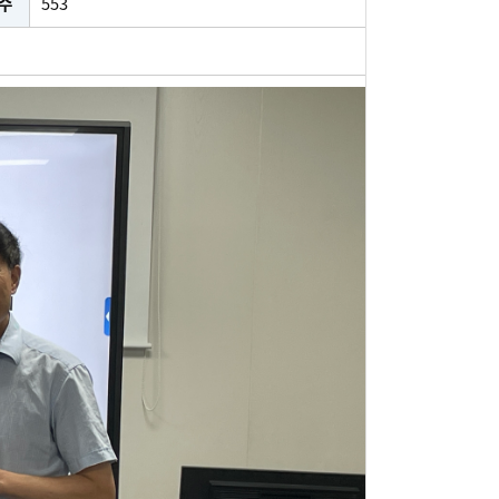
수
553