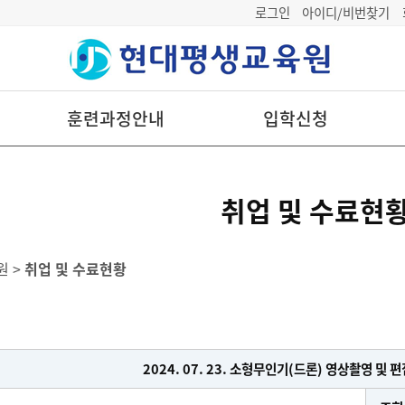
로그인
아이디/비번찾기
훈련과정안내
입학신청
취업 및 수료현
원 >
취업 및 수료현황
2024. 07. 23. 소형무인기(드론) 영상촬영 및 