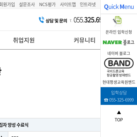
회원가입
설문조사
NCS평가
사이트맵
인트라넷
온라인 입학신청
취업지원
커뮤니티
네이버 블로그
황
현대평생교육원밴드
입학상담
☎ 055-325-6999
▲
TOP
편집자 양성 수료식