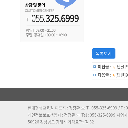
목록보기
이전글
:
[답글
다음글
:
[답글]
현대평생교육원
대표자 :
정정환
T :
055-325-6999
/ F :
0
개인정보보호책임자 :
정정환
Tel :
055-325-6999
사업자
50926 경상남도 김해시 가락로7번길 32