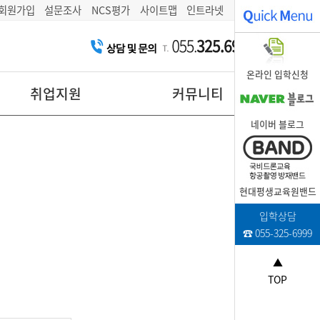
회원가입
설문조사
NCS평가
사이트맵
인트라넷
온라인 입학신청
취업지원
커뮤니티
네이버 블로그
현대평생교육원밴드
입학상담
☎ 055-325-6999
▲
TOP