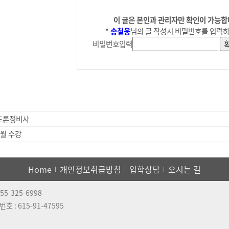
이 글은 본인과 관리자만 확인이 가능합
*
송철웅
님의 글 작성시 비밀번호를 입력
비밀번호입력
]드론정비사
9월 수강
Home
개인정보취급방침
입학상담
오시는 길
55-325-6998
번호 :
615-91-47595