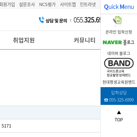
회원가입
설문조사
NCS평가
사이트맵
인트라넷
온라인 입학신청
취업지원
커뮤니티
네이버 블로그
현대평생교육원밴드
입학상담
☎ 055-325-6999
▲
TOP
5171