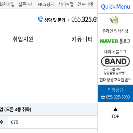
회원가입
설문조사
NCS평가
사이트맵
인트라넷
온라인 입학신청
취업지원
커뮤니티
네이버 블로그
현대평생교육원밴드
입학상담
☎ 055-325-6999
 (드론 3종 취득)
▲
TOP
수
675