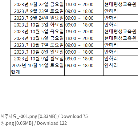
세요_-001.png [0.33MB] / Download 75
png [0.06MB] / Download 122