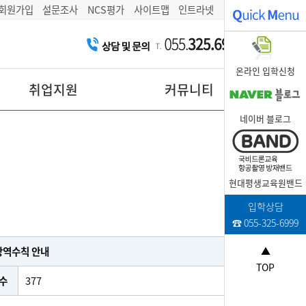
회원가입
설문조사
NCS평가
사이트맵
인트라넷
온라인 입학신청
취업지원
커뮤니티
네이버 블로그
현대평생교육원밴드
입학상담
☎ 055-325-6999
방역수칙 안내
▲
TOP
수
377