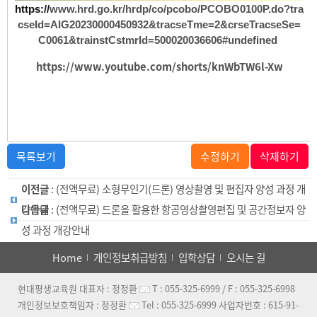
https://
www.hrd.go.kr/hrdp/co/pcobo/PCOBO0100P.do?tra
cseId=AIG20230000450932&tracseTme=2&crseTracseSe=
C0061&trainstCstmrId=500020036606#undefined
https://www.youtube.com/shorts/knWbTW6l-Xw
목록보기
수정하기
삭제하기
이전글
: (전액무료) 소형무인기(드론) 영상촬영 및 편집자 양성 과정 개
강안내
다음글
: (전액무료) 드론을 활용한 항공영상촬영편집 및 공간정보자 양
성 과정 개강안내
Home
개인정보취급방침
입학상담
오시는 길
현대평생교육원
대표자 :
정정환
T :
055-325-6999
/ F :
055-325-6998
개인정보보호책임자 :
정정환
Tel :
055-325-6999
사업자번호 :
615-91-