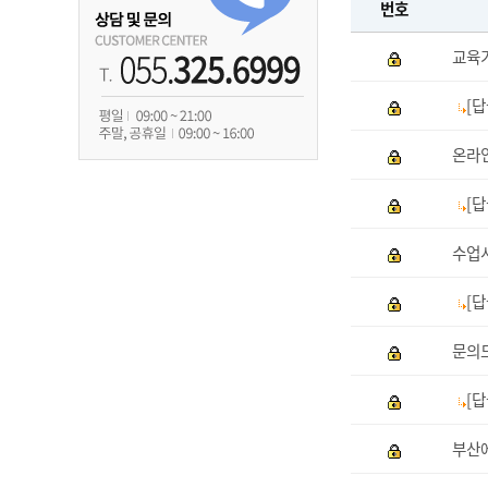
번호
교육기
[답
온라
[
수업
[
문의
[
부산에