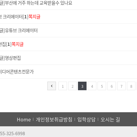
답글]부산에 거주 하는데 교육받을수 있나요
브 크리에이터[
1
]
쪽지글
답글]유튜브 크리에이터
편집[
1
]
쪽지글
답글]영상편집
미디어콘텐츠전문가
1
2
3
4
5
6
7
8
Home
개인정보취급방침
입학상담
오시는 길
55-325-6998