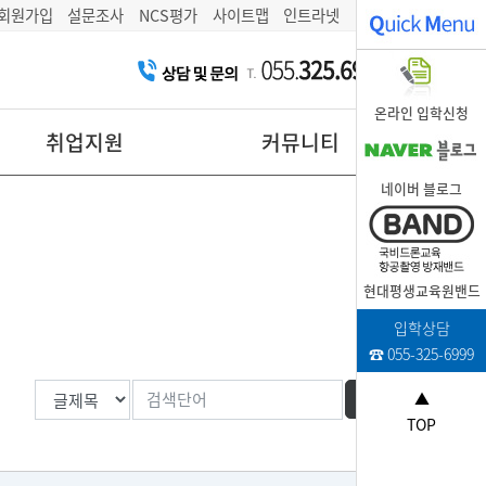
회원가입
설문조사
NCS평가
사이트맵
인트라넷
온라인 입학신청
취업지원
커뮤니티
네이버 블로그
현대평생교육원밴드
입학상담
☎ 055-325-6999
▲
TOP