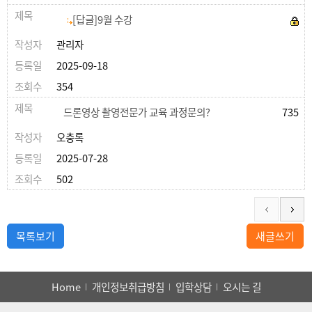
[답글]9월 수강
관리자
2025-09-18
354
드론영상 촬영전문가 교육 과정문의?
735
오충록
2025-07-28
502
목록보기
새글쓰기
Home
개인정보취급방침
입학상담
오시는 길