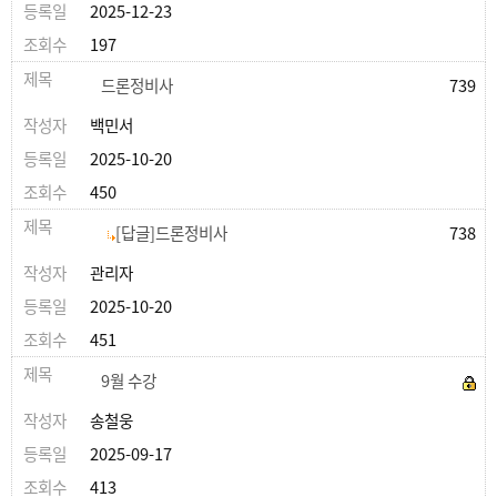
2025-12-23
197
드론정비사
739
백민서
2025-10-20
450
[답글]드론정비사
738
관리자
2025-10-20
451
9월 수강
송철웅
2025-09-17
413